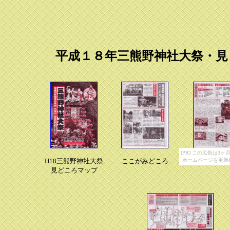
平成１８年三熊野神社大祭・
[PR] この広告は
H18三熊野神社大祭
ここがみどころ
ホームページを更新
行事日程＆祢
見どころマップ